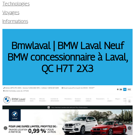
Technologies
Voyages
Informations
Bmwlaval | BMW Laval Neuf
BMW con­cession­nai­re à Laval,
QC H7T 2X3